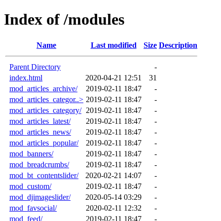
Index of /modules
Name
Last modified
Size
Description
Parent Directory
-
index.html
2020-04-21 12:51
31
mod_articles_archive/
2019-02-11 18:47
-
mod_articles_categor..>
2019-02-11 18:47
-
mod_articles_category/
2019-02-11 18:47
-
mod_articles_latest/
2019-02-11 18:47
-
mod_articles_news/
2019-02-11 18:47
-
mod_articles_popular/
2019-02-11 18:47
-
mod_banners/
2019-02-11 18:47
-
mod_breadcrumbs/
2019-02-11 18:47
-
mod_bt_contentslider/
2020-02-21 14:07
-
mod_custom/
2019-02-11 18:47
-
mod_djimageslider/
2020-05-14 03:29
-
mod_favsocial/
2020-02-11 12:32
-
mod_feed/
2019-02-11 18:47
-